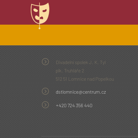
=
Divadelní spolek J. K. Tyl
plk. Truhláře 2
512 51 Lomnice nad Popelkou
=
dstlomnice@centrum.cz
=
+420 724 356 440